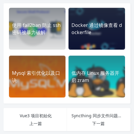
使用 fail2ban 防止 ssh
Docker 通过镜像查看 d
密码被暴力破解
ockerfile
Mysql 索引优化以及口
低内存 Linux 服务器开
诀
启 zram
Vue3 项目初始化
Syncthing 同步文件问题记录
上一篇
下一篇