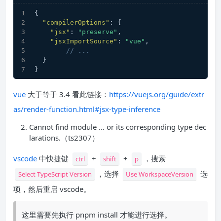
{
"compilerOptions"
:
{
"jsx"
:
"preserve"
,
"jsxImportSource"
:
"vue"
,
// ...
}
}
vue
大于等于 3.4 看此链接：
https://vuejs.org/guide/extr
as/render-function.html#jsx-type-inference
Cannot find module … or its corresponding type dec
larations.（ts2307）
vscode
中快捷键
+
+
，搜索
ctrl
shift
p
，选择
选
Select TypeScript Version
Use WorkspaceVersion
项，然后重启 vscode。
这里需要先执行 pnpm install 才能进行选择。