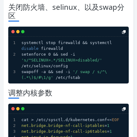
关闭防火墙、selinux、以及swap分
区
systemctl stop firewalld && systemctl 
disable
 firewalld
setenforce 0 && sed -i 
's/^SELINUX=.*/SELINUX=disabled/'
/etc/selinux/config
swapoff -a && sed -i 
'/ swap / s/^\
(.*\)$/#\1/g'
 /etc/fstab
调整内核参数
cat > /etc/sysctl.d/kubernetes.conf<
<
EOF
net.bridge.bridge-nf-call-iptables
=
1
net.bridge.bridge-nf-call-ip6tables
=
1