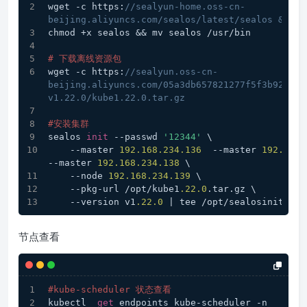
wget -c https:
//sealyun-home.oss-cn-
beijing.aliyuncs.com/sealos/latest/sealos && \
chmod +x sealos && mv sealos /usr/bin
# 下载离线资源包
wget -c https:
//sealyun.oss-cn-
beijing.aliyuncs.com/05a3db657821277f5f3b92d834
v1.22.0/kube1.22.0.tar.gz
#安装集群
sealos 
init
 --passwd 
'12344'
 \
    --master 
192.168
.234
.136
  --master 
192.168
.
--master 
192.168
.234
.138
 \
    --node 
192.168
.234
.139
 \
    --pkg-url /opt/kube1
.22
.0
.tar.gz \
    --version v1
.22
.0
 | tee /opt/sealosinit.log
节点查看
#kube-scheduler 状态查看
kubectl  
get
 endpoints kube-scheduler -n 