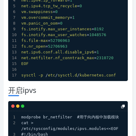
net.ipv4.ip_forward
=
1
net.ipv4.tcp_tw_recycle
=
0
vm.swappiness
=
0
vm.overcommit_memory
=
1
vm.panic_on_oom
=
0
fs.inotify.max_user_instances
=
8192
fs.inotify.max_user_watches
=
1048576
fs.file-max
=
52706963
fs.nr_open
=
52706963
net.ipv6.conf.all.disable_ipv6
=
1
net.netfilter.nf_conntrack_max
=
2310720
EOF
sysctl
-p
 /
etc
/
sysctl.d
/
kubernetes.conf
开启ipvs
modprobe br_netfilter  #用于向内核中加载模块
cat > 
/etc/sysconfig/modules/ipvs.modules<<EOF
#!/bin/bash