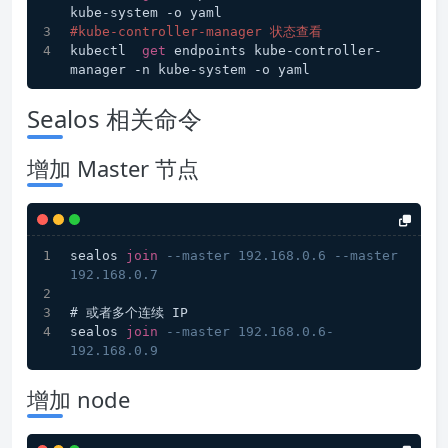
kube-system -o yaml
#kube-controller-manager 状态查看
kubectl  
get
 endpoints kube-controller-
manager -n kube-system -o yaml
Sealos 相关命令
增加 Master 节点
sealos 
join
--master 192.168.0.6 --master 
192.168.0.7
# 或者多个连续 IP
sealos 
join
--master 192.168.0.6-
192.168.0.9
增加 node