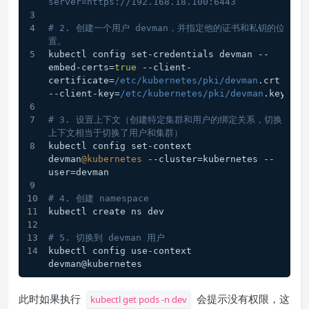
server=https://192.168.18.100:6443
# 2. 创建一个用户 devman，并指定他的证书和私钥的位
置。
kubectl config set-credentials devman --
embed-certs=
true
 --client-
certificate=
/etc/kubernetes
/pki/devman
.crt 
--client-key=
/etc/kubernetes
/pki/devman
.key
# 3. 设置上下文（创建特定集群和用户的绑定关系，切换
上下文相当于切换了用户和集群）
kubectl config set-context 
devman
@kubernetes
 --cluster=kubernetes --
user=devman
# 4. 创建 namespace
kubectl create ns dev
# 5. 切换到 devman 用户
kubectl config use-context 
devman@kubernetes
此时如果执行
会提示没有权限，这
kubectl get pods -n dev