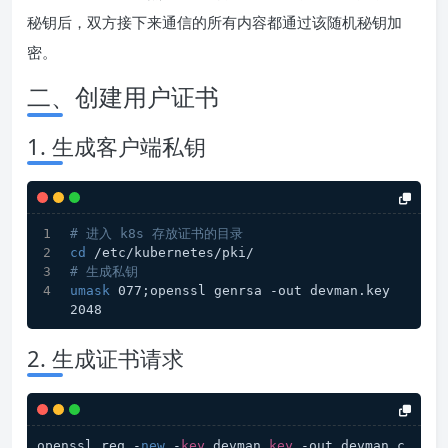
秘钥后，双方接下来通信的所有内容都通过该随机秘钥加
密。
二、创建用户证书
1. 生成客户端私钥
# 进入 k8s 存放证书的目录
cd
 /etc/kubernetes/pki/
# 生成私钥
umask
 077;openssl genrsa -out devman.key 
2048
2. 生成证书请求
openssl req -
new
 -
key
 devman.
key
 -out devman.c