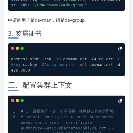
sr -subj 
"/CN=devman/O=devgroup"
申请的用户是devman，组是devgroup。
3. 签属证书
openssl x509 -req -
in
 devman.csr -CA ca.crt -
C
Akey
 ca.key -
CAcreateserial
 -
out
 devman.crt -d
ays 
3650
三、配置集群上下文
# 1. 设置集群（这一步不需要，使用默认的集群即可）
# kubectl config set-cluster kubernetes --
embed-certs=true --certificate-
authority=/etc/kubernetes/pki/ca.crt --