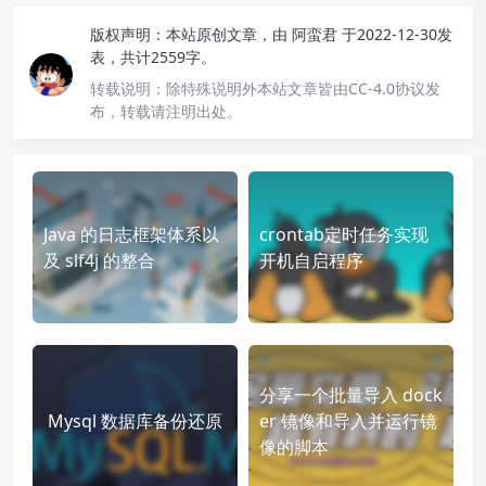
版权声明：
本站原创文章，由
阿蛮君
于2022-12-30发
表，共计2559字。
转载说明：
除特殊说明外本站文章皆由CC-4.0协议发
布，转载请注明出处。
Java 的日志框架体系以
crontab定时任务实现
及 slf4j 的整合
开机自启程序
分享一个批量导入 dock
Mysql 数据库备份还原
er 镜像和导入并运行镜
像的脚本