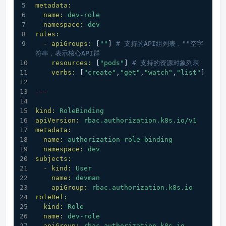
metadata:
name:
dev-role
namespace:
dev
rules:
-
apiGroups:
 [
""
] 
# 支持的API组列表，""空字
符串，表示核心API群
resources:
 [
"pods"
] 
# 支持的资源对象列表
verbs:
 [
"create"
,
"get"
,
"watch"
,
"list"
]
---
kind:
RoleBinding
apiVersion:
rbac.authorization.k8s.io/v1
metadata:
name:
authorization-role-binding
namespace:
dev
subjects:
-
kind:
User
name:
devman
apiGroup:
rbac.authorization.k8s.io
roleRef:
kind:
Role
name:
dev-role
apiGroup:
rbac.authorization.k8s.io