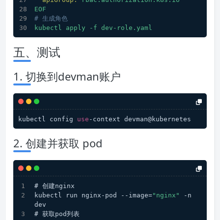
EOF
# 生成角色
kubectl
apply
-f
dev-role.yaml
五、测试
1. 切换到devman账户
kubectl config 
use
-context devman@kubernetes
2. 创建并获取 pod
# 创建nginx
kubectl run nginx-pod --image=
"nginx"
 -n 
dev
# 获取pod列表