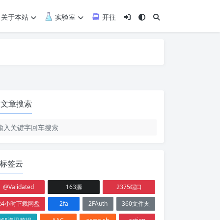
关于本站
实验室
开往
文章搜索
标签云
@Validated
163源
2375端口
24小时下载网盘
2fa
2FAuth
360文件夹