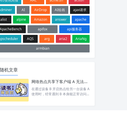
365资讯简报
AAC
acme.sh
action
adminer
AI
AirDrop
AI绘画
ajax请求
alist
alpine
Amazon
answer
apache
ApacheBench
apifox
api服务器
apscheduler
AQS
arg
aria2
AriaNg
armbian
随机文章
网络热点共享下客户端 A 无法访问目标设备 C 排查
在通过设备 B 开启热点给另一台设备 A
使用时，经常遇到 B 本身能正常访问网
络/设备 C，但 A 却打不开 的情况。 按
照以下步骤依次排查，基本能定位并以
上的问题。 1. 排查A网络 A 是否能 pin
g 通 B。如果 A 和 B 都不通那就别说 C
了 A 是否设置网关为 B 的 ip。A 发现 C
和自己不在同一个网段，会将数据包交