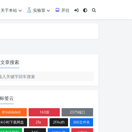
关于本站
实验室
开往
文章搜索
标签云
@Validated
163源
2375端口
24小时下载网盘
2fa
2FAuth
360文件夹