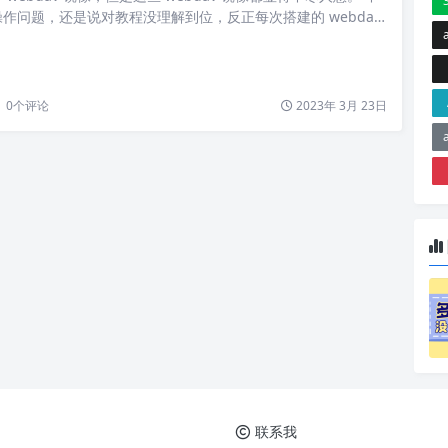
作问题，还是说对教程没理解到位，反正每次搭建的 webdav
问题，要么连不上，要么只能下载不能上传，上传文件就会报
dav 运行如下代码即可搭建： docker run -d \ –name webda
 \ -v /home/…
0
个评论
2023年 3月 23日
联系我