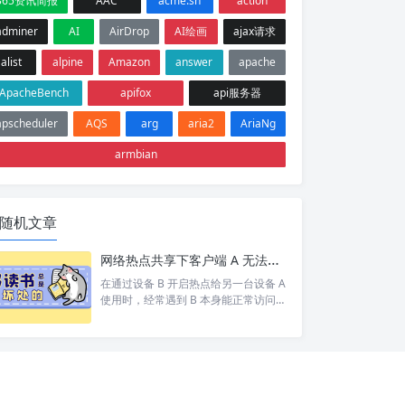
365资讯简报
AAC
acme.sh
action
adminer
AI
AirDrop
AI绘画
ajax请求
alist
alpine
Amazon
answer
apache
ApacheBench
apifox
api服务器
apscheduler
AQS
arg
aria2
AriaNg
armbian
随机文章
网络热点共享下客户端 A 无法访问目标设备 C 排查
在通过设备 B 开启热点给另一台设备 A
使用时，经常遇到 B 本身能正常访问网
络/设备 C，但 A 却打不开 的情况。 按
照以下步骤依次排查，基本能定位并以
上的问题。 1. 排查A网络 A 是否能 pin
g 通 B。如果 A 和 B 都不通那就别说 C
了 A 是否设置网关为 B 的 ip。A 发现 C
和自己不在同一个网段，会将数据包交