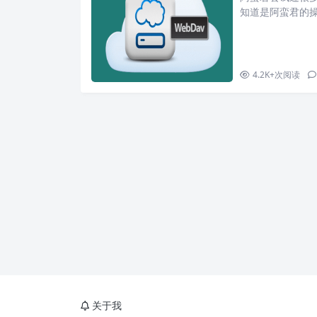
知道是阿蛮君的操
都多多少少有点
错。 1. 搭建 web
v \ -p 7000:8080
4.2K+
次阅读
关于我