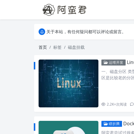
关于本站，有任何疑问都可以评论或留言。
欢迎访问阿蛮君博客~
关于本站，有任何疑问都可以评论或留言。
欢迎访问阿蛮君博客~
首页
标签
磁盘挂载
L
运维开发
一、磁盘分区 类型
区是比较老的分区
用的是fdisk工具，
1.输入p打印分区情况，
extend…
2.2K+
次阅读
Dock
瞎折腾
阿蛮君尝试过很多 