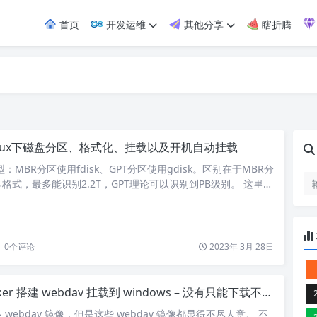
首页
开发运维
其他分享
瞎折腾
inux下磁盘分区、格式化、挂载以及开机自动挂载
：MBR分区使用fdisk、GPT分区使用gdisk。区别在于MBR分
格式，最多能识别2.2T，GPT理论可以识别到PB级别。 这里使
建立逻辑分区。 fdisk /dev/sdb #设备名 # 建立扩展分区 #
n建立新的分区 Partition type: p primary (1 primary, 0
0
个评论
2023年 3月 28日
er 搭建 webdav 挂载到 windows – 没有只能下载不能上传文件问题
webdav 镜像，但是这些 webdav 镜像都显得不尽人意。 不