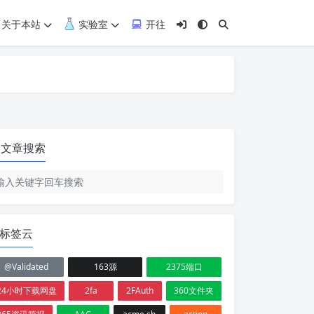
关于本站
实验室
开往
文章搜索
标签云
@Validated
163源
2375端口
24小时下载网盘
2fa
2FAuth
360文件夹