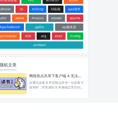
365资讯简报
AAC
acme.sh
action
adminer
AI
AirDrop
AI绘画
ajax请求
alist
alpine
Amazon
answer
apache
ApacheBench
apifox
api服务器
apscheduler
AQS
arg
aria2
AriaNg
armbian
随机文章
网络热点共享下客户端 A 无法访问目标设备 C 排查
在通过设备 B 开启热点给另一台设备 A
使用时，经常遇到 B 本身能正常访问网
络/设备 C，但 A 却打不开 的情况。 按
照以下步骤依次排查，基本能定位并以
上的问题。 1. 排查A网络 A 是否能 pin
g 通 B。如果 A 和 B 都不通那就别说 C
了 A 是否设置网关为 B 的 ip。A 发现 C
和自己不在同一个网段，会将数据包交