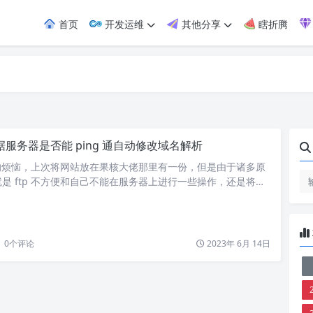
首页
开发运维
其他分享
瞎折腾
据服务器是否能 ping 通自动修改域名解析
攻击的烦恼，上次将网站放在果核大佬那里有一份，但是由于诸多原
是 ftp 不方便和自己不能在服务器上进行一些操作，还是将网
器。 泄露了 ip 为什么不换，原因就是我用 zerotier 搭建了
p 是小事，因为重新搭建一个也不费时间，但是手机上操作会比
选择了将果核那边的网站当作一个备用站点，服务器进黑洞了就直
0
个评论
2023年 6月 14日