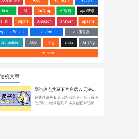
365资讯简报
AAC
acme.sh
action
adminer
AI
AirDrop
AI绘画
ajax请求
alist
alpine
Amazon
answer
apache
ApacheBench
apifox
api服务器
apscheduler
AQS
arg
aria2
AriaNg
armbian
随机文章
网络热点共享下客户端 A 无法访问目标设备 C 排查
在通过设备 B 开启热点给另一台设备 A
使用时，经常遇到 B 本身能正常访问网
络/设备 C，但 A 却打不开 的情况。 按
照以下步骤依次排查，基本能定位并以
上的问题。 1. 排查A网络 A 是否能 pin
g 通 B。如果 A 和 B 都不通那就别说 C
了 A 是否设置网关为 B 的 ip。A 发现 C
和自己不在同一个网段，会将数据包交