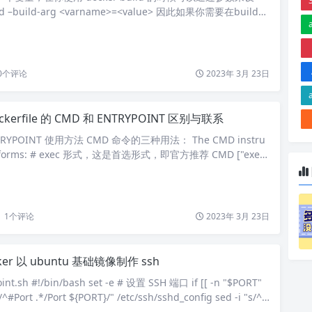
ld –build-arg <varname>=<value> 因此如果你需要在build期
那么ARG是最好的选择。 如果你是想在运行期间使用，那么E
 ENV主要是定义环境变量，在docker run的时候ENV的配置
0
个评论
2023年 3月 23日
ckerfile 的 CMD 和 ENTRYPOINT 区别与联系
RYPOINT 使用方法 CMD 命令的三种用法： The CMD instru
ree forms: # exec 形式，这是首选形式，即官方推荐 CMD ["exec
,"param2"] (exec form, this is the preferred fo…
1
个评论
2023年 3月 23日
ker 以 ubuntu 基础镜像制作 ssh
t.sh #!/bin/bash set -e # 设置 SSH 端口 if [[ -n "$PORT"
s/^#Port .*/Port ${PORT}/" /etc/ssh/sshd_config sed -i "s/^P
RT}/" /etc…