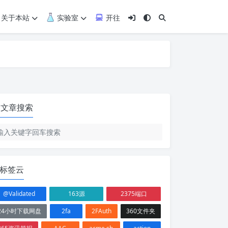
关于本站
实验室
开往
文章搜索
标签云
@Validated
163源
2375端口
24小时下载网盘
2fa
2FAuth
360文件夹