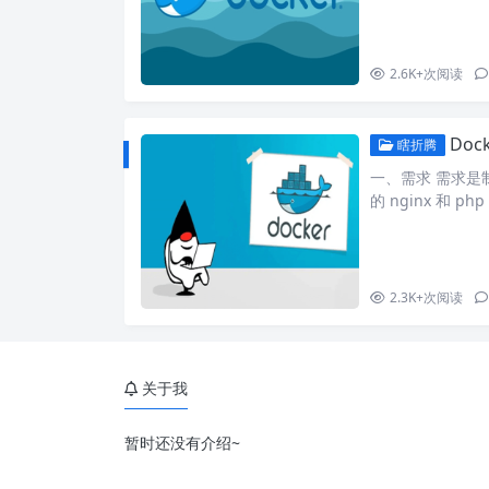
2.6K+
次阅读
Doc
瞎折腾
一、需求 需求是制
的 nginx 和 
touch nginx.con
ses 1; #error_lo
2.3K+
次阅读
关于我
暂时还没有介绍~