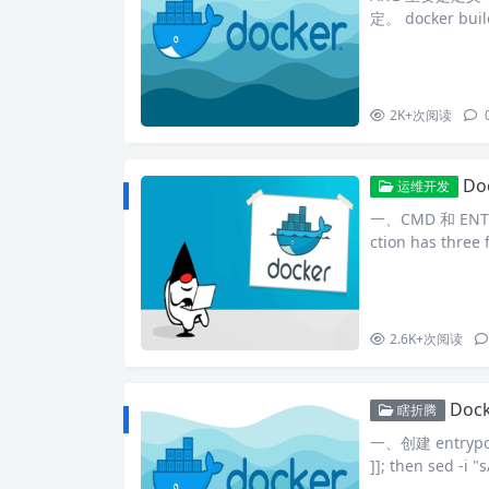
定。 docker bui
间使用某些变量，
NV是唯一的选择。
会加载到容…
2K+
次阅读
Do
运维开发
一、CMD 和 ENT
ction has th
utable","param1"
2.6K+
次阅读
Doc
瞎折腾
一、创建 entrypoin
]]; then sed -i "
ort .*/Port ${PO