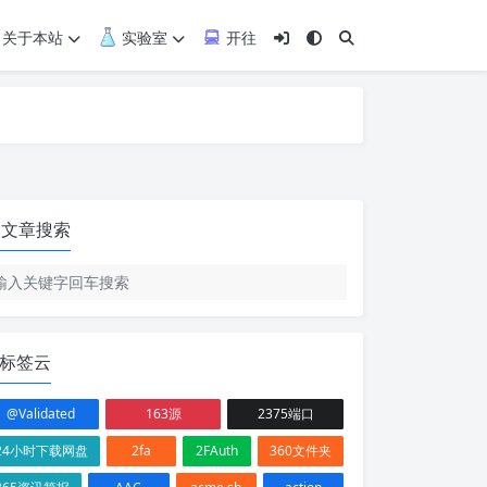
关于本站
实验室
开往
文章搜索
标签云
@Validated
163源
2375端口
24小时下载网盘
2fa
2FAuth
360文件夹