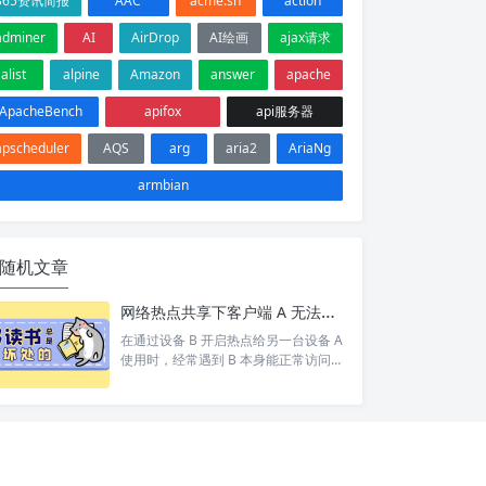
365资讯简报
AAC
acme.sh
action
adminer
AI
AirDrop
AI绘画
ajax请求
alist
alpine
Amazon
answer
apache
ApacheBench
apifox
api服务器
apscheduler
AQS
arg
aria2
AriaNg
armbian
随机文章
网络热点共享下客户端 A 无法访问目标设备 C 排查
在通过设备 B 开启热点给另一台设备 A
使用时，经常遇到 B 本身能正常访问网
络/设备 C，但 A 却打不开 的情况。 按
照以下步骤依次排查，基本能定位并以
上的问题。 1. 排查A网络 A 是否能 pin
g 通 B。如果 A 和 B 都不通那就别说 C
了 A 是否设置网关为 B 的 ip。A 发现 C
和自己不在同一个网段，会将数据包交