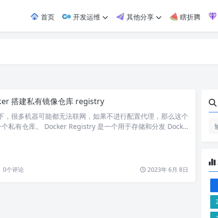
首页
开发运维
其他分享
瞎折腾
ker 搭建私有镜像仓库 registry
环境下，很多机器可能都无法联网，如果不进行配置代理，那么这个
有仓库。 Docker Registry 是一个用于存储和分发 Docke
务器应用程序，下面讲一下如何搭建。 2. 搭建 使用如下命令搭建
try： mkdir -p /home/docker/registry/config && \ touc…
0
个评论
2023年 6月 8日