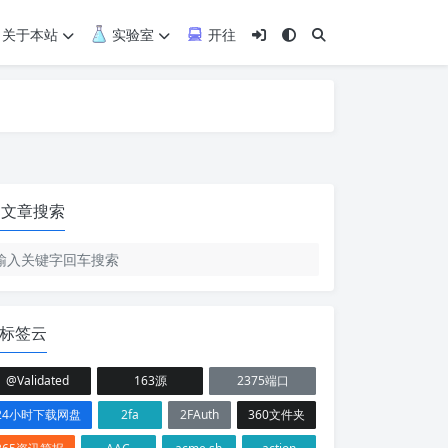
关于本站
实验室
开往
文章搜索
标签云
@Validated
163源
2375端口
24小时下载网盘
2fa
2FAuth
360文件夹