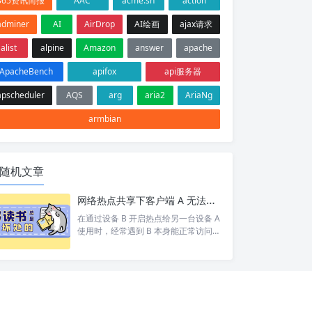
365资讯简报
AAC
acme.sh
action
adminer
AI
AirDrop
AI绘画
ajax请求
alist
alpine
Amazon
answer
apache
ApacheBench
apifox
api服务器
apscheduler
AQS
arg
aria2
AriaNg
armbian
随机文章
网络热点共享下客户端 A 无法访问目标设备 C 排查
在通过设备 B 开启热点给另一台设备 A
使用时，经常遇到 B 本身能正常访问网
络/设备 C，但 A 却打不开 的情况。 按
照以下步骤依次排查，基本能定位并以
上的问题。 1. 排查A网络 A 是否能 pin
g 通 B。如果 A 和 B 都不通那就别说 C
了 A 是否设置网关为 B 的 ip。A 发现 C
和自己不在同一个网段，会将数据包交