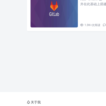
并在此基础上搭建
项目。它拥有与G
理团队对仓库的访
tLab 是一个
势。不仅可以在
1.9K+
次阅读
关于我