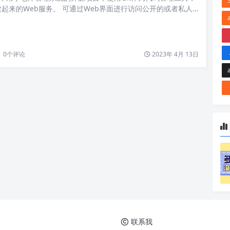
起来的Web服务。 可通过Web界面进行访问公开的或者私人
ithub类似的功能，能够浏览源代码，管理缺陷和注释。可以管
问，它非常易于浏览提交过的版本并提供一个文件历史库。 Gi
分布式版本控制系统，与集中式版本控制系统相比，它具有许多优
离线环…
0
个评论
2023年 4月 13日
联系我