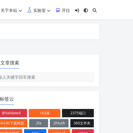
关于本站
实验室
开往
文章搜索
标签云
@Validated
163源
2375端口
24小时下载网盘
2fa
2FAuth
360文件夹