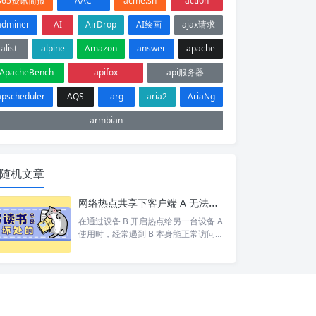
365资讯简报
AAC
acme.sh
action
adminer
AI
AirDrop
AI绘画
ajax请求
alist
alpine
Amazon
answer
apache
ApacheBench
apifox
api服务器
apscheduler
AQS
arg
aria2
AriaNg
armbian
随机文章
网络热点共享下客户端 A 无法访问目标设备 C 排查
在通过设备 B 开启热点给另一台设备 A
使用时，经常遇到 B 本身能正常访问网
络/设备 C，但 A 却打不开 的情况。 按
照以下步骤依次排查，基本能定位并以
上的问题。 1. 排查A网络 A 是否能 pin
g 通 B。如果 A 和 B 都不通那就别说 C
了 A 是否设置网关为 B 的 ip。A 发现 C
和自己不在同一个网段，会将数据包交