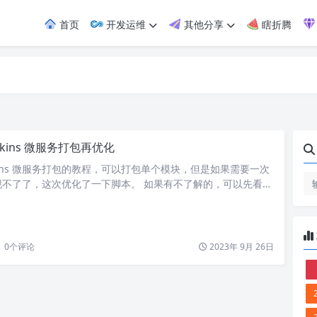
首页
开发运维
其他分享
瞎折腾
nkins 微服务打包再优化
nkins 微服务打包的教程，可以打包单个模块，但是如果需要一次
现不了了，这次优化了一下脚本。 如果有不了解的，可以先看看
kins 打包微服务教程-一个配置文件即可打包所有模块，Jenkins
 不过这次需要用到 Extended Choice Parameter 插件，
参，但是 jenkins 默认不支持传多选…
0
个评论
2023年 9月 26日