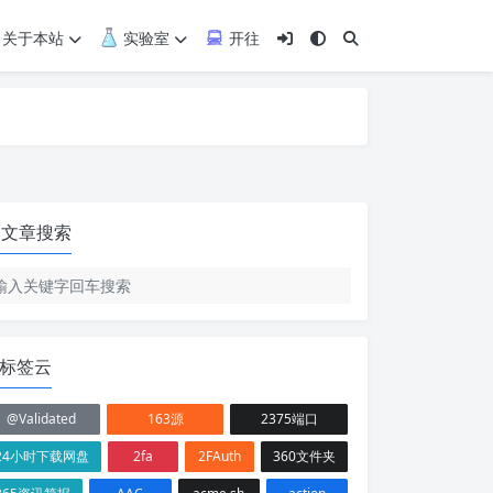
关于本站
实验室
开往
文章搜索
标签云
@Validated
163源
2375端口
24小时下载网盘
2fa
2FAuth
360文件夹