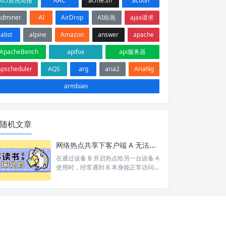
365资讯简报
AAC
acme.sh
action
adminer
AI
AirDrop
AI绘画
ajax请求
alist
alpine
Amazon
answer
apache
ApacheBench
apifox
api服务器
apscheduler
AQS
arg
aria2
AriaNg
armbian
随机文章
网络热点共享下客户端 A 无法访问目标设备 C 排查
在通过设备 B 开启热点给另一台设备 A
使用时，经常遇到 B 本身能正常访问网
络/设备 C，但 A 却打不开 的情况。 按
照以下步骤依次排查，基本能定位并以
上的问题。 1. 排查A网络 A 是否能 pin
g 通 B。如果 A 和 B 都不通那就别说 C
了 A 是否设置网关为 B 的 ip。A 发现 C
和自己不在同一个网段，会将数据包交