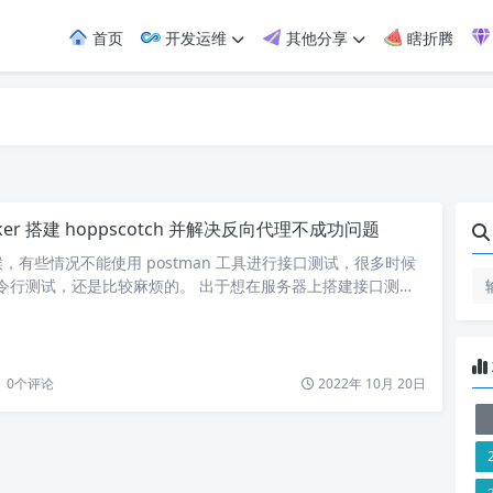
首页
开发运维
其他分享
瞎折腾
ker 搭建 hoppscotch 并解决反向代理不成功问题
，有些情况不能使用 postman 工具进行接口测试，很多时候
l 命令行测试，还是比较麻烦的。 出于想在服务器上搭建接口测试
Hoppscotch 这个工具。 一、介绍 Hoppscotch 是一个开
b 的 API 管理工具，采用 Vue、Nuxt、TypeScript 开
构建，考虑易用性和可访问性，为 API…
0
个评论
2022年 10月 20日