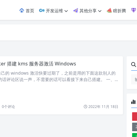
首页
开发运维
其他分享
瞎折腾
ker 搭建 kms 服务器激活 Windows
己的 windows 激活快要过期了，之前是用的下面这款别人的
的话评论区说一声，不需要的话可以看接下来自己搭建。 一、
ocker run -d -p 1688:1688 –restart=always –name vlmcs
ro/vlmcsd 随便在一台机器上运行都可以，我是在本地虚拟机运行
nd…
0
个评论
2022年 11月 18日