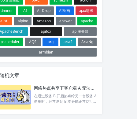
365资讯简报
AAC
acme.sh
action
adminer
AI
AirDrop
AI绘画
ajax请求
alist
alpine
Amazon
answer
apache
ApacheBench
apifox
api服务器
apscheduler
AQS
arg
aria2
AriaNg
armbian
随机文章
网络热点共享下客户端 A 无法访问目标设备 C 排查
在通过设备 B 开启热点给另一台设备 A
使用时，经常遇到 B 本身能正常访问网
络/设备 C，但 A 却打不开 的情况。 按
照以下步骤依次排查，基本能定位并以
上的问题。 1. 排查A网络 A 是否能 pin
g 通 B。如果 A 和 B 都不通那就别说 C
了 A 是否设置网关为 B 的 ip。A 发现 C
和自己不在同一个网段，会将数据包交