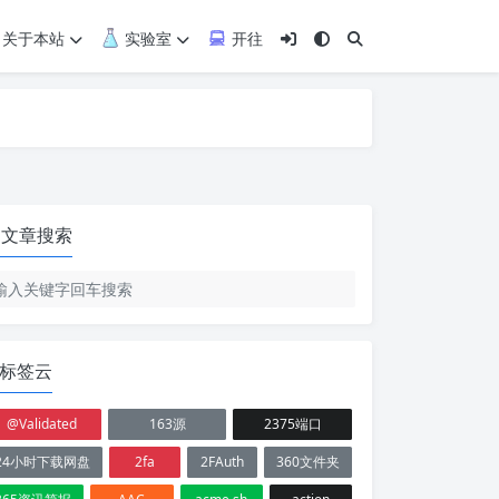
关于本站
实验室
开往
文章搜索
标签云
@Validated
163源
2375端口
24小时下载网盘
2fa
2FAuth
360文件夹