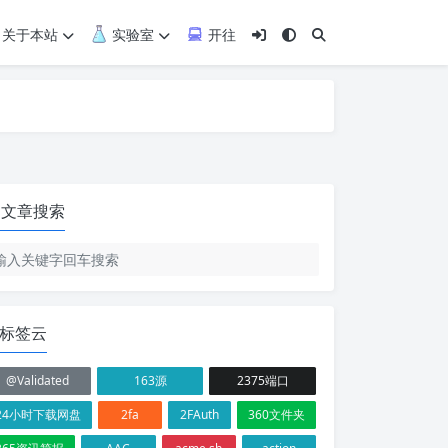
关于本站
实验室
开往
文章搜索
标签云
@Validated
163源
2375端口
24小时下载网盘
2fa
2FAuth
360文件夹