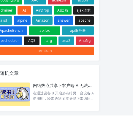
365资讯简报
AAC
acme.sh
action
adminer
AI
AirDrop
AI绘画
ajax请求
alist
alpine
Amazon
answer
apache
ApacheBench
apifox
api服务器
apscheduler
AQS
arg
aria2
AriaNg
armbian
随机文章
网络热点共享下客户端 A 无法访问目标设备 C 排查
在通过设备 B 开启热点给另一台设备 A
使用时，经常遇到 B 本身能正常访问网
络/设备 C，但 A 却打不开 的情况。 按
照以下步骤依次排查，基本能定位并以
上的问题。 1. 排查A网络 A 是否能 pin
g 通 B。如果 A 和 B 都不通那就别说 C
了 A 是否设置网关为 B 的 ip。A 发现 C
和自己不在同一个网段，会将数据包交