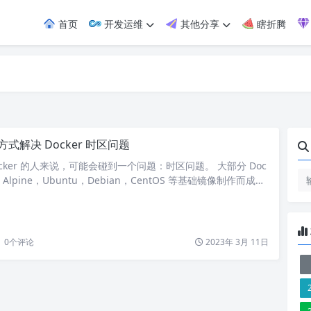
首页
开发运维
其他分享
瞎折腾
方式解决 Docker 时区问题
cker 的人来说，可能会碰到一个问题：时区问题。 大部分 Doc
 Alpine，Ubuntu，Debian，CentOS 等基础镜像制作而成。
时间，默认时区为零时区。 # 运行命令 docker run –rm -it
 输出时间 Fri Nov 29 08:14:49 UTC 2019 而我们主要用的是 …
0
个评论
2023年 3月 11日