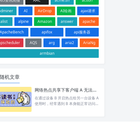
365资讯简报
AAC
acme.sh
action
adminer
AI
AirDrop
AI绘画
ajax请求
alist
alpine
Amazon
answer
apache
ApacheBench
apifox
api服务器
apscheduler
AQS
arg
aria2
AriaNg
armbian
随机文章
网络热点共享下客户端 A 无法访问目标设备 C 排查
在通过设备 B 开启热点给另一台设备 A
使用时，经常遇到 B 本身能正常访问网
络/设备 C，但 A 却打不开 的情况。 按
照以下步骤依次排查，基本能定位并以
上的问题。 1. 排查A网络 A 是否能 pin
g 通 B。如果 A 和 B 都不通那就别说 C
了 A 是否设置网关为 B 的 ip。A 发现 C
和自己不在同一个网段，会将数据包交