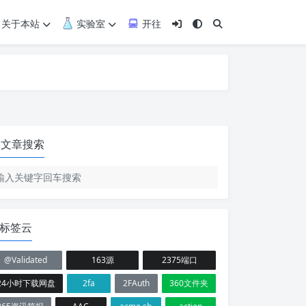
关于本站
实验室
开往
文章搜索
标签云
@Validated
163源
2375端口
24小时下载网盘
2fa
2FAuth
360文件夹