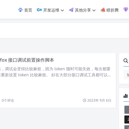
首页
开发运维
其他分享
瞎折腾
pifox 接口调试前置操作脚本
，调试会变得比较麻烦，因为 token 随时可能失效，每次都要
重新设置 token 比较麻烦。 好在大部分接口调试工具都可以
 postman 和 apifox 中可以设置如下前置脚本进行 token
变量 ACCESS_TOKEN，然后在 Auth 引用变量即可。 相关
设置的是每个环境自己的环境变量，而不是全局变量…
0
个评论
2023年 9月 6日