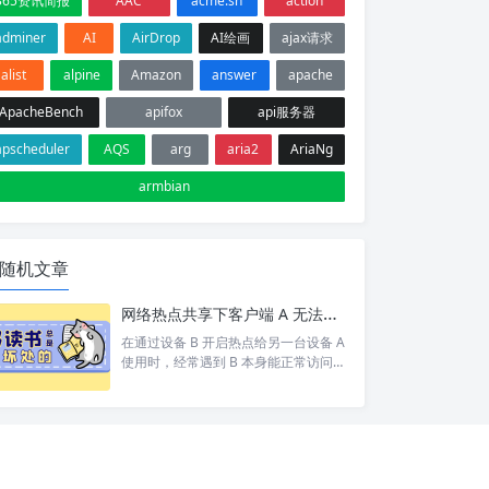
365资讯简报
AAC
acme.sh
action
adminer
AI
AirDrop
AI绘画
ajax请求
alist
alpine
Amazon
answer
apache
ApacheBench
apifox
api服务器
apscheduler
AQS
arg
aria2
AriaNg
armbian
随机文章
网络热点共享下客户端 A 无法访问目标设备 C 排查
在通过设备 B 开启热点给另一台设备 A
使用时，经常遇到 B 本身能正常访问网
络/设备 C，但 A 却打不开 的情况。 按
照以下步骤依次排查，基本能定位并以
上的问题。 1. 排查A网络 A 是否能 pin
g 通 B。如果 A 和 B 都不通那就别说 C
了 A 是否设置网关为 B 的 ip。A 发现 C
和自己不在同一个网段，会将数据包交