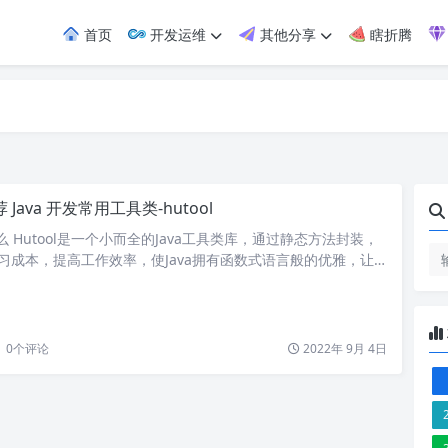
首页
开发运维
其他分享
瞎折腾
 Java 开发常用工具类-hutool
是什么 Hutool是一个小而全的Java工具类库，通过静态方法封装，
学习成本，提高工作效率，使Java拥有函数式语言般的优雅，让Ja
甜的”。 Hutool中的工具方法来自每个用户的精雕细琢，它涵盖
层代码中的方方面面，它既是大型项目开发中解决小问题的利器，
率担当； Hutool是项目中“util”包友好的替代，它…
0
个评论
2022年 9月 4日