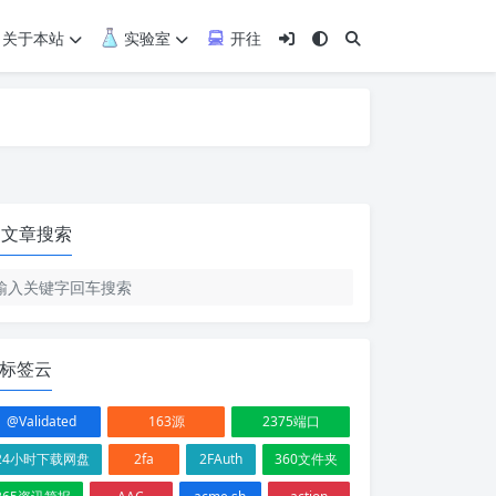
关于本站
实验室
开往
文章搜索
标签云
@Validated
163源
2375端口
24小时下载网盘
2fa
2FAuth
360文件夹