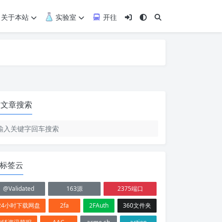
关于本站
实验室
开往
文章搜索
标签云
@Validated
163源
2375端口
24小时下载网盘
2fa
2FAuth
360文件夹