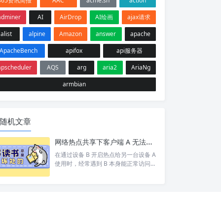
365资讯简报
AAC
acme.sh
action
adminer
AI
AirDrop
AI绘画
ajax请求
alist
alpine
Amazon
answer
apache
ApacheBench
apifox
api服务器
apscheduler
AQS
arg
aria2
AriaNg
armbian
随机文章
网络热点共享下客户端 A 无法访问目标设备 C 排查
在通过设备 B 开启热点给另一台设备 A
使用时，经常遇到 B 本身能正常访问网
络/设备 C，但 A 却打不开 的情况。 按
照以下步骤依次排查，基本能定位并以
上的问题。 1. 排查A网络 A 是否能 pin
g 通 B。如果 A 和 B 都不通那就别说 C
了 A 是否设置网关为 B 的 ip。A 发现 C
和自己不在同一个网段，会将数据包交