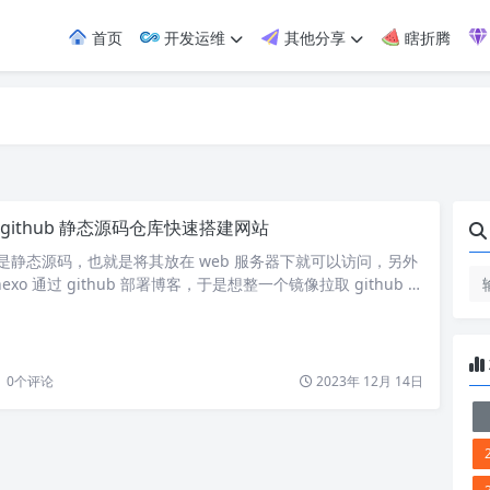
首页
开发运维
其他分享
瞎折腾
 github 静态源码仓库快速搭建网站
很多是静态源码，也就是将其放在 web 服务器下就可以访问，另外
xo 通过 github 部署博客，于是想整一个镜像拉取 github 代
用方式如下： docker run -d \ -e GIT_URL=https://gi
eng/yanyuteng.github.io.git \ -p 8080:80 …
0
个评论
2023年 12月 14日