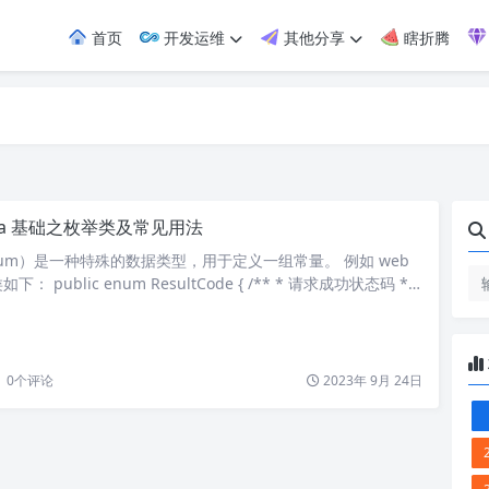
首页
开发运维
其他分享
瞎折腾
ava 基础之枚举类及常见用法
Enum）是一种特殊的数据类型，用于定义一组常量。 例如 web
 public enum ResultCode { /** * 请求成功状态码 */
成功"), /** * 请求失败状态码 */ FAIL(1000, "失败"); private in
tr…
0
个评论
2023年 9月 24日