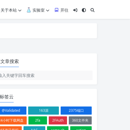
关于本站
实验室
开往
文章搜索
标签云
@Validated
163源
2375端口
24小时下载网盘
2fa
2FAuth
360文件夹