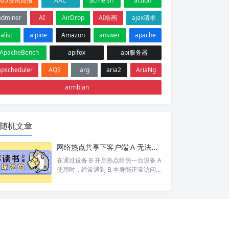
365资讯简报
AAC
acme.sh
action
adminer
AI
AirDrop
AI绘画
ajax请求
alist
alpine
Amazon
answer
apache
ApacheBench
apifox
api服务器
apscheduler
AQS
arg
aria2
AriaNg
armbian
随机文章
网络热点共享下客户端 A 无法访问目标设备 C 排查
在通过设备 B 开启热点给另一台设备 A
使用时，经常遇到 B 本身能正常访问网
络/设备 C，但 A 却打不开 的情况。 按
照以下步骤依次排查，基本能定位并以
上的问题。 1. 排查A网络 A 是否能 pin
g 通 B。如果 A 和 B 都不通那就别说 C
了 A 是否设置网关为 B 的 ip。A 发现 C
和自己不在同一个网段，会将数据包交