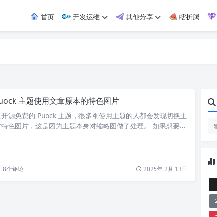
首页
开发运维
其他分享
瞎折腾
Puock 主题使用文章原本的特色图片
开源免费的 Puock 主题，很多刚使用主题的人都会发现切换主
章特色图片，这是因为主题本身对缩略图做了处理。 如果想要加
片，而不是处理过后的图片，只需要将 templates/module-
img title="<?php the_title() ?>" alt="<…
8
个评论
2025年 2月 13日