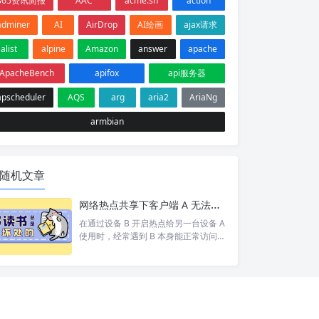
365资讯简报
AAC
acme.sh
action
adminer
AI
AirDrop
AI绘画
ajax请求
alist
alpine
Amazon
answer
apache
ApacheBench
apifox
api服务器
apscheduler
AQS
arg
aria2
AriaNg
armbian
随机文章
网络热点共享下客户端 A 无法访问目标设备 C 排查
在通过设备 B 开启热点给另一台设备 A
使用时，经常遇到 B 本身能正常访问网
络/设备 C，但 A 却打不开 的情况。 按
照以下步骤依次排查，基本能定位并以
上的问题。 1. 排查A网络 A 是否能 pin
g 通 B。如果 A 和 B 都不通那就别说 C
了 A 是否设置网关为 B 的 ip。A 发现 C
和自己不在同一个网段，会将数据包交