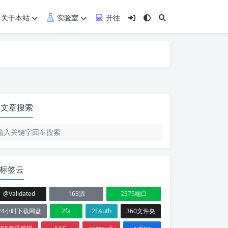
关于本站
实验室
开往
文章搜索
标签云
@Validated
163源
2375端口
24小时下载网盘
2fa
2FAuth
360文件夹