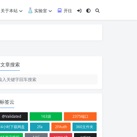
关于本站
实验室
开往
文章搜索
标签云
@Validated
163源
2375端口
24小时下载网盘
2fa
2FAuth
360文件夹