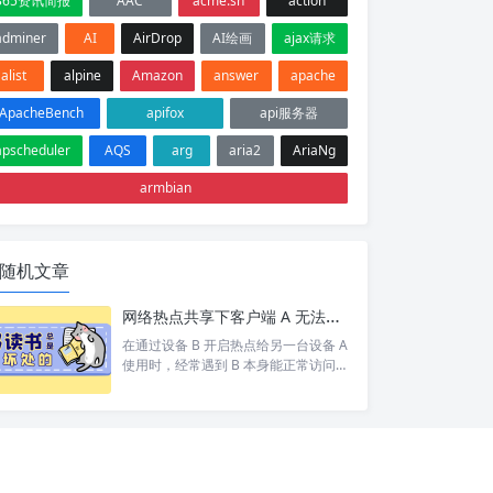
365资讯简报
AAC
acme.sh
action
adminer
AI
AirDrop
AI绘画
ajax请求
alist
alpine
Amazon
answer
apache
ApacheBench
apifox
api服务器
apscheduler
AQS
arg
aria2
AriaNg
armbian
随机文章
网络热点共享下客户端 A 无法访问目标设备 C 排查
在通过设备 B 开启热点给另一台设备 A
使用时，经常遇到 B 本身能正常访问网
络/设备 C，但 A 却打不开 的情况。 按
照以下步骤依次排查，基本能定位并以
上的问题。 1. 排查A网络 A 是否能 pin
g 通 B。如果 A 和 B 都不通那就别说 C
了 A 是否设置网关为 B 的 ip。A 发现 C
和自己不在同一个网段，会将数据包交