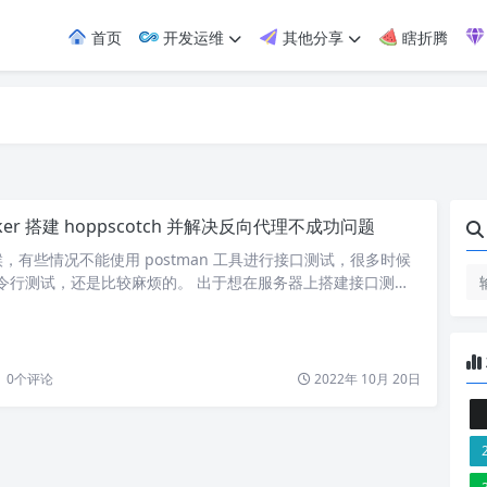
首页
开发运维
其他分享
瞎折腾
ker 搭建 hoppscotch 并解决反向代理不成功问题
，有些情况不能使用 postman 工具进行接口测试，很多时候
l 命令行测试，还是比较麻烦的。 出于想在服务器上搭建接口测试
Hoppscotch 这个工具。 一、介绍 Hoppscotch 是一个开
b 的 API 管理工具，采用 Vue、Nuxt、TypeScript 开
构建，考虑易用性和可访问性，为 API…
0
个评论
2022年 10月 20日