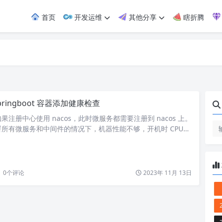
首页
开发运维
其他分享
瞎折腾
pringboot 容器添加健康检查
注册中心使用 nacos，此时微服务都需要注册到 nacos 上。
所有微服务和中间件的情况下，机器性能不够，开机时 CPU
 启动要很久，同时业务服务也在启动，会发现连不上 nacos，这
上但也不是完全无法连接，因为无法连接启动会报错。这个时
net.ConnectException: [NACOS HTTP…
0
个评论
2023年 11月 13日