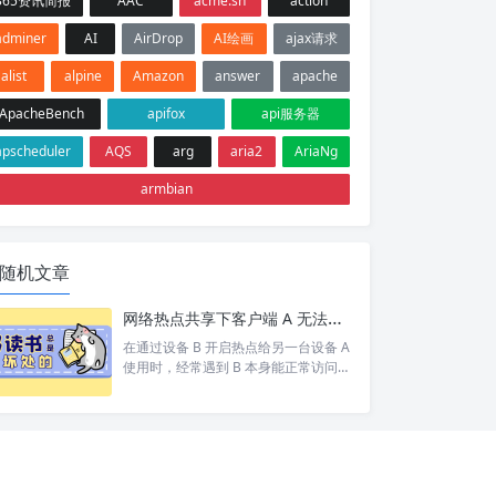
365资讯简报
AAC
acme.sh
action
adminer
AI
AirDrop
AI绘画
ajax请求
alist
alpine
Amazon
answer
apache
ApacheBench
apifox
api服务器
apscheduler
AQS
arg
aria2
AriaNg
armbian
随机文章
网络热点共享下客户端 A 无法访问目标设备 C 排查
在通过设备 B 开启热点给另一台设备 A
使用时，经常遇到 B 本身能正常访问网
络/设备 C，但 A 却打不开 的情况。 按
照以下步骤依次排查，基本能定位并以
上的问题。 1. 排查A网络 A 是否能 pin
g 通 B。如果 A 和 B 都不通那就别说 C
了 A 是否设置网关为 B 的 ip。A 发现 C
和自己不在同一个网段，会将数据包交