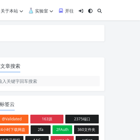
关于本站
实验室
开往
文章搜索
标签云
@Validated
163源
2375端口
24小时下载网盘
2fa
2FAuth
360文件夹