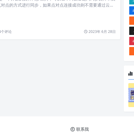
点对点的方式进行同步，如果点对点连接成功则不需要通过云服
安全和私密。 Syncthing 就好比是 Onedrive，当你指定了
，它会定时检测文件夹下的文件是否有增加减少或者修改，如果
点对点同步到另外的客户端，当然这是你在一边配置了分享，另
的情…
4
个评论
2023年 6月 28日
联系我