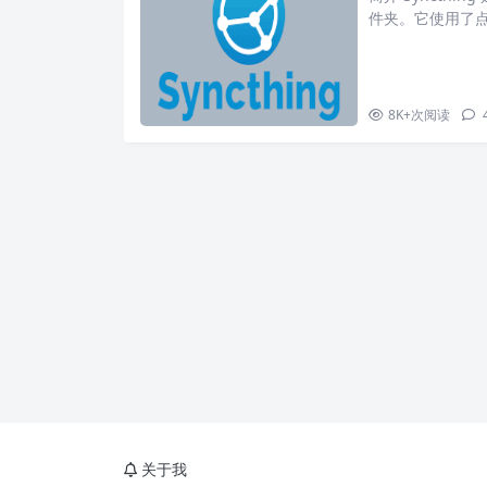
件夹。它使用了
务器中转，因此更加
同步哪些文件夹
有修改那么将会
一边配置了同步
8K+
次阅读
关于我