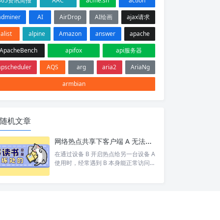
365资讯简报
AAC
acme.sh
action
adminer
AI
AirDrop
AI绘画
ajax请求
alist
alpine
Amazon
answer
apache
ApacheBench
apifox
api服务器
apscheduler
AQS
arg
aria2
AriaNg
armbian
随机文章
网络热点共享下客户端 A 无法访问目标设备 C 排查
在通过设备 B 开启热点给另一台设备 A
使用时，经常遇到 B 本身能正常访问网
络/设备 C，但 A 却打不开 的情况。 按
照以下步骤依次排查，基本能定位并以
上的问题。 1. 排查A网络 A 是否能 pin
g 通 B。如果 A 和 B 都不通那就别说 C
了 A 是否设置网关为 B 的 ip。A 发现 C
和自己不在同一个网段，会将数据包交