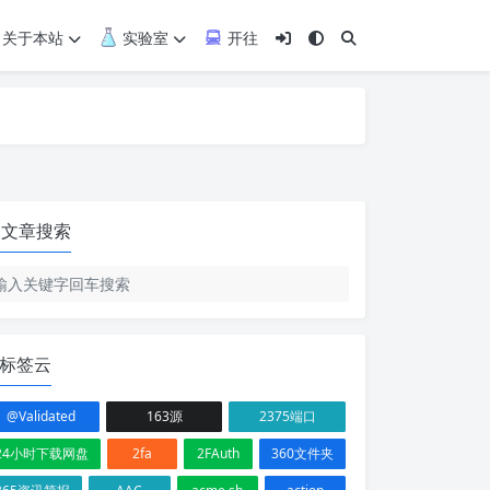
关于本站
实验室
开往
文章搜索
标签云
@Validated
163源
2375端口
24小时下载网盘
2fa
2FAuth
360文件夹