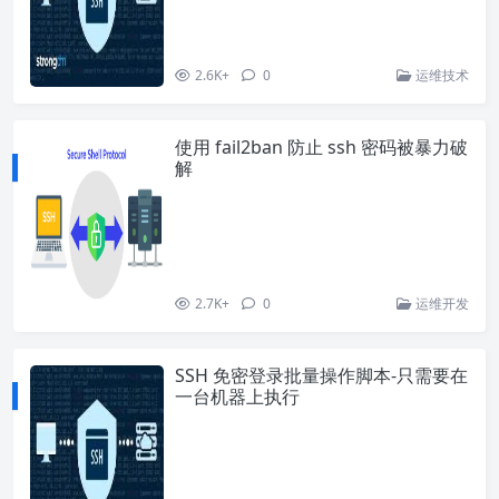
2.6K+
0
运维技术
使用 fail2ban 防止 ssh 密码被暴力破
解
2.7K+
0
运维开发
SSH 免密登录批量操作脚本-只需要在
一台机器上执行