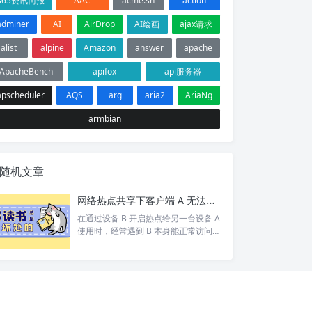
365资讯简报
AAC
acme.sh
action
adminer
AI
AirDrop
AI绘画
ajax请求
alist
alpine
Amazon
answer
apache
ApacheBench
apifox
api服务器
apscheduler
AQS
arg
aria2
AriaNg
armbian
随机文章
网络热点共享下客户端 A 无法访问目标设备 C 排查
在通过设备 B 开启热点给另一台设备 A
使用时，经常遇到 B 本身能正常访问网
络/设备 C，但 A 却打不开 的情况。 按
照以下步骤依次排查，基本能定位并以
上的问题。 1. 排查A网络 A 是否能 pin
g 通 B。如果 A 和 B 都不通那就别说 C
了 A 是否设置网关为 B 的 ip。A 发现 C
和自己不在同一个网段，会将数据包交