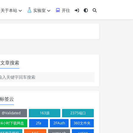
关于本站
实验室
开往
文章搜索
标签云
@Validated
163源
2375端口
24小时下载网盘
2fa
2FAuth
360文件夹