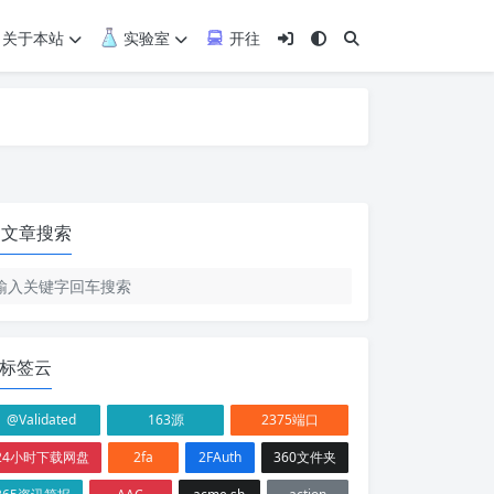
关于本站
实验室
开往
文章搜索
标签云
@Validated
163源
2375端口
24小时下载网盘
2fa
2FAuth
360文件夹