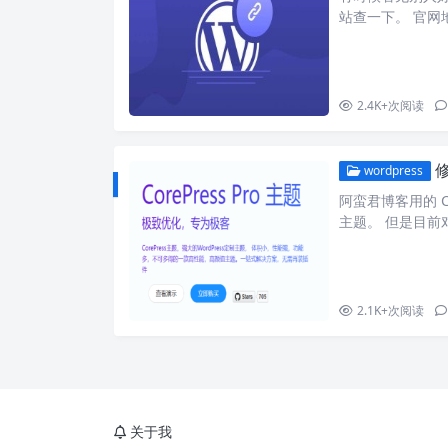
站查一下。 官网地址
到输入框内，点击 D
并且子主题都查询
ss 主题，但是
2.4K+
次阅读
修
wordpress
阿蛮君博客用的 C
主题。 但是目前
方案，填加如下 css 代
{ border-color: 
2.1K+
次阅读
关于我