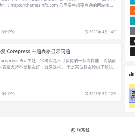
：https://themesinfo.com 只需要将想要查询的网站填写
etect 即可。 查询到阿蛮君的网站主题是 CorePress-Pro，
出来了。 之前也介绍过 如何查看他人网站使用什么 WordPre
这个网站更强大的地方在于，还能查询…
0
个评论
2023年 4月 14日
复 Corepress 主题表格显示问题
orepress Pro 主题，它确实是不可多得的一款高性能，高颜值
对表格支持不是很友好，就像这样。 于是某位群友给出了解决
码： /** 修复表格问题 */ tbody, td, tfoot, th, thead, tr
#eee; border-style: solid; border-width: 0;…
0
个评论
2023年 3月 12日
联系我