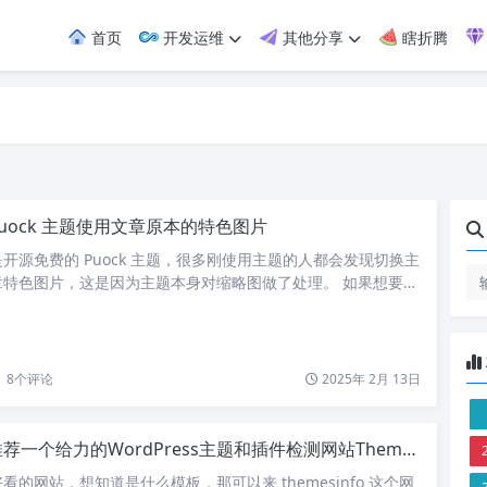
首页
开发运维
其他分享
瞎折腾
Puock 主题使用文章原本的特色图片
开源免费的 Puock 主题，很多刚使用主题的人都会发现切换主
章特色图片，这是因为主题本身对缩略图做了处理。 如果想要加
片，而不是处理过后的图片，只需要将 templates/module-
img title="<?php the_title() ?>" alt="<…
8
个评论
2025年 2月 13日
荐一个给力的WordPress主题和插件检测网站Themesinfo
的网站，想知道是什么模板，那可以来 themesinfo 这个网