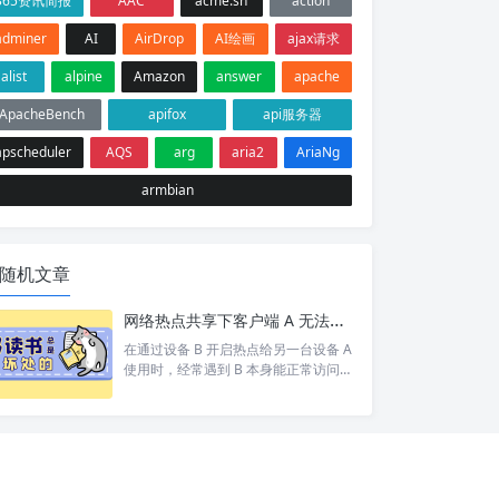
365资讯简报
AAC
acme.sh
action
adminer
AI
AirDrop
AI绘画
ajax请求
alist
alpine
Amazon
answer
apache
ApacheBench
apifox
api服务器
apscheduler
AQS
arg
aria2
AriaNg
armbian
随机文章
网络热点共享下客户端 A 无法访问目标设备 C 排查
在通过设备 B 开启热点给另一台设备 A
使用时，经常遇到 B 本身能正常访问网
络/设备 C，但 A 却打不开 的情况。 按
照以下步骤依次排查，基本能定位并以
上的问题。 1. 排查A网络 A 是否能 pin
g 通 B。如果 A 和 B 都不通那就别说 C
了 A 是否设置网关为 B 的 ip。A 发现 C
和自己不在同一个网段，会将数据包交