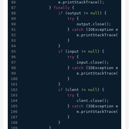
                e.printStackTrace();
            } 
finally
 {
if
 (output != 
null
) {
try
 {
                        output.close();
                    } 
catch
 (IOException e) {
                        e.printStackTrace();
                    }
                }
if
 (input != 
null
) {
try
 {
                        input.close();
                    } 
catch
 (IOException e) {
                        e.printStackTrace();
                    }
                }
if
 (clent != 
null
) {
try
 {
                        clent.close();
                    } 
catch
 (IOException e) {
                        e.printStackTrace();
                    }
                }
            }