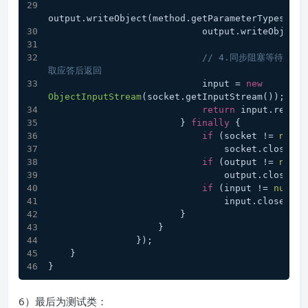
output.writeObject(method.getParameterTypes());
                            output.write
// 4.同步阻塞等待服务
取应答后返回
                            input = 
new
ObjectInputStream
(socket.getInputStream());
return
 input.readOb
                        } 
finally
 {
if
 (socket != 
null
)
                                socket.close();
if
 (output != 
null
)
                                output.close();
if
 (input != 
null
)
                                input.close();
                        }
                    }
                });
    }
}
6）最后为测试类：