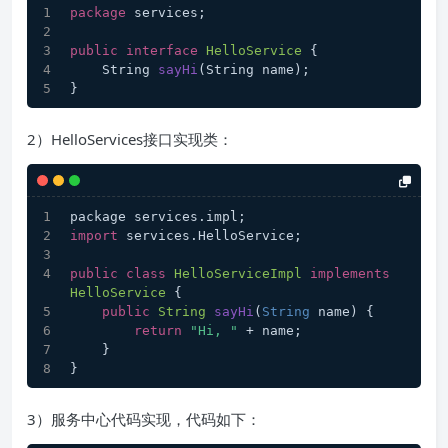
package
 services;
public
interface
HelloService
 {
    String 
sayHi
(String name)
;
}
2）HelloServices接口实现类：
package services.
impl
;
import
 services.
HelloService
;
public
class
HelloServiceImpl
implements
HelloService
 {
public
String
sayHi
(
String
 name
) {
return
"Hi, "
 + name;
    }
}
3）服务中心代码实现，代码如下：