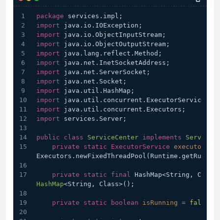
package
 services.impl;
import
 java.io.IOException;
import
 java.io.ObjectInputStream;
import
 java.io.ObjectOutputStream;
import
 java.lang.reflect.Method;
import
 java.net.InetSocketAddress;
import
 java.net.ServerSocket;
import
 java.net.Socket;
import
 java.util.HashMap;
import
 java.util.concurrent.ExecutorService;
import
 java.util.concurrent.Executors;
import
 services.Server;
public
class
ServiceCenter
implements
Server
 {
private
static
ExecutorService
executor
=
Executors.newFixedThreadPool(Runtime.getRuntim
private
static
final
 HashMap<String, Class
HashMap
<String, Class>();
private
static
boolean
isRunning
=
false
;