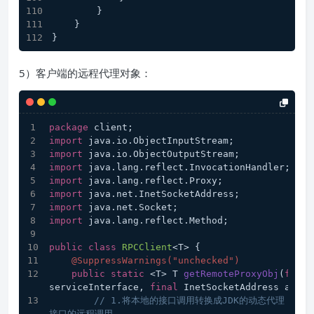
        }
    }
}
5）客户端的远程代理对象：
package
 client;
import
 java.io.ObjectInputStream;
import
 java.io.ObjectOutputStream;
import
 java.lang.reflect.InvocationHandler;
import
 java.lang.reflect.Proxy;
import
 java.net.InetSocketAddress;
import
 java.net.Socket;
import
 java.lang.reflect.Method;
public
class
RPCClient
<T> {
@SuppressWarnings("unchecked")
public
static
 <T> T 
getRemoteProxyObj
(
final
serviceInterface, 
final
 InetSocketAddress addr)
// 1.将本地的接口调用转换成JDK的动态代理，在
接口的远程调用