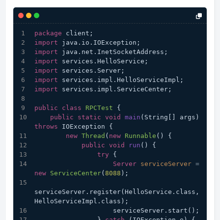
package
 client;
import
 java.io.IOException;
import
 java.net.InetSocketAddress;
import
 services.HelloService;
import
 services.Server;
import
 services.impl.HelloServiceImpl;
import
 services.impl.ServiceCenter;
public
class
RPCTest
 {
public
static
void
main
(String[] args)
throws
 IOException {
new
Thread
(
new
Runnable
() {
public
void
run
()
 {
try
 {
Server
serviceServer
=
new
ServiceCenter
(
8088
);
serviceServer.register(HelloService.class, 
HelloServiceImpl.class);
                    serviceServer.start();
                } 
catch
 (IOException e) {