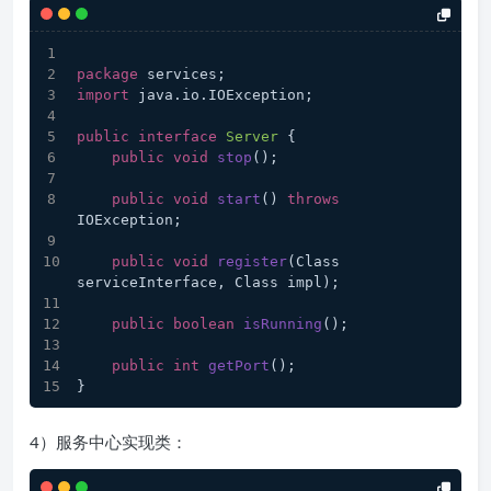
package
 services;
import
 java.io.IOException;
public
interface
Server
 {
public
void
stop
()
;
public
void
start
()
throws
IOException;
public
void
register
(Class 
serviceInterface, Class impl)
;
public
boolean
isRunning
()
;
public
int
getPort
()
;
}
4）服务中心实现类：