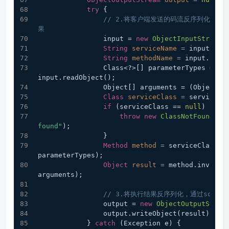
try
 {
// 2.将客户端发送的码流反序列化成
果
                input = 
new
ObjectInputStream
(
String
serviceName
=
 input.rea
String
methodName
=
 input.read
                Class<?>[] parameterTypes = (Class<?>[]) 
input.readObject();
                Object[] arguments = (Ob
Class
serviceClass
=
 serviceRe
if
 (serviceClass == 
null
) {
throw
new
ClassNotFoundExc
found"
);
                }
Method
method
=
 serviceClass.ge
parameterTypes);
Object
result
=
 method.invoke(s
arguments);
// 3.将执行结果反序列化，通过socke
                output = 
new
ObjectOutputStrea
                output.writeObject(result);
            } 
catch
 (Exception e) {