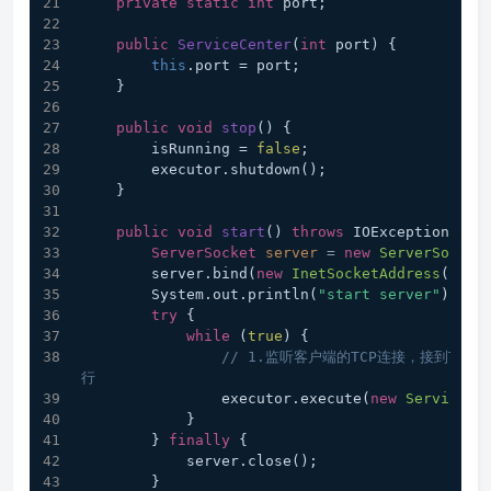
private
static
int
 port;
public
ServiceCenter
(
int
 port)
 {
this
.port = port;
    }
public
void
stop
()
 {
        isRunning = 
false
;
        executor.shutdown();
    }
public
void
start
()
throws
 IOException {
ServerSocket
server
=
new
ServerSocket
        server.bind(
new
InetSocketAddress
(port
        System.out.println(
"start server"
);
try
 {
while
 (
true
) {
// 1.监听客户端的TCP连接，接到TCP
行
                executor.execute(
new
ServiceTa
            }
        } 
finally
 {
            server.close();
        }