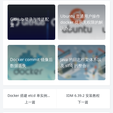
Ubuntu 普通用户操作
GitHub 登录与推送配
docker 提示无权限的解
置
决办法
Docker commit 镜像后
Java 的日志框架体系以
数据丢失
及 slf4j 的整合
Docker 搭建 etcd 单实例并使用图形界面进行访问
IDM 6.39.2 安装教程
上一篇
下一篇