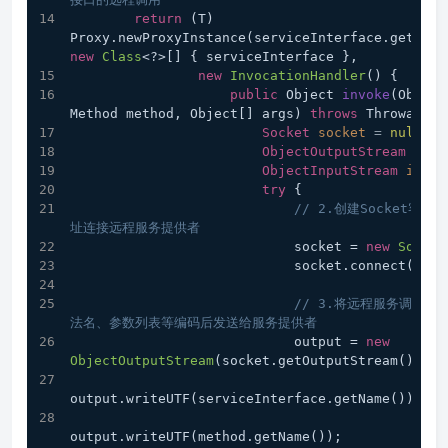
return
 (T) 
new
Class
<?>[] { serviceInterface },
new
InvocationHandler
() {
public
 Object 
invoke
(Object
Method method, Object[] args)
throws
 Throwable 
Socket
socket
=
null
;
ObjectOutputStream
outp
ObjectInputStream
input
try
 {
// 2.创建Socket客
址连接远程服务提供者
                            socket = 
new
Socket
                            socket.connect(a
// 3.将远程服务调用所
法名、参数列表等编码后发送给服务提供者
                            output = 
new
ObjectOutputStream
(socket.getOutputStream());
output.writeUTF(serviceInterface.getName());
output.writeUTF(method.getName());