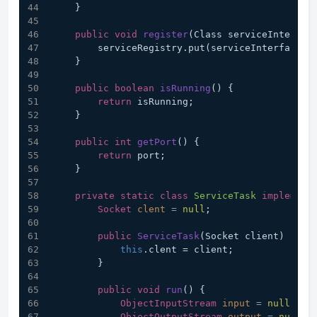
    }
public
void
register
(Class serviceInterfac
        serviceRegistry.put(serviceInterface
    }
public
boolean
isRunning
()
 {
return
 isRunning;
    }
public
int
getPort
()
 {
return
 port;
    }
private
static
class
ServiceTask
implement
Socket
clent
=
null
;
public
ServiceTask
(Socket client)
 {
this
.clent = client;
        }
public
void
run
()
 {
ObjectInputStream
input
=
null
;
ObjectOutputStream
output
=
null
;