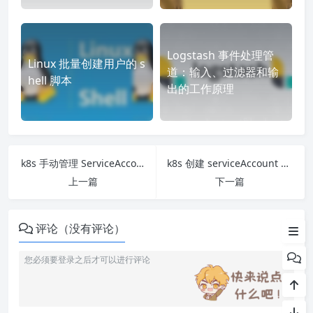
v3版 ssl 证书制作和 ngi
zerotier 设置静态路由
nx 配置证书
实现局域网互通
1. 下载 yaml 文件
2. 修改 Service
3. 创建 dashboard
Logstash 事件处理管
Linux 批量创建用户的 s
4. 创建用户
道：输入、过滤器和输
hell 脚本
出的工作原理
5. 创建 token
6. 获取 token 登录页面
7. 简单使用 dashboard
k8s 手动管理 ServiceAccount 的 Secret
k8s 创建 serviceAccount 并测试其权限
上一篇
下一篇
评论（没有评论）