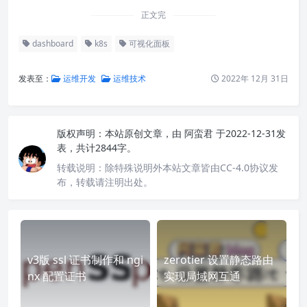
悉！
AD:
【腾讯云服务器大降价】
2核4G 222元/3年 1核2G 38
元/年
正文完
dashboard
k8s
可视化面板
发表至：
运维开发
运维技术
2022年 12月 31日
版权声明：
本站原创文章，由
阿蛮君
于2022-12-31发
表，共计2844字。
转载说明：
除特殊说明外本站文章皆由CC-4.0协议发
布，转载请注明出处。