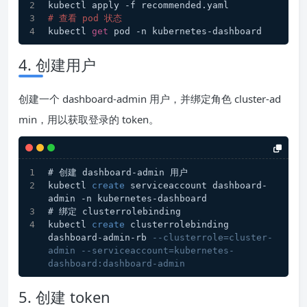
kubectl apply -f recommended.yaml
# 查看 pod 状态
kubectl 
get
 pod -n kubernetes-dashboard
4. 创建用户
创建一个 dashboard-admin 用户，并绑定角色 cluster-ad
min，用以获取登录的 token。
# 创建 dashboard-admin 用户
kubectl 
create
 serviceaccount dashboard-
admin -n kubernetes-dashboard
# 绑定 clusterrolebinding
kubectl 
create
 clusterrolebinding 
dashboard-admin-rb 
--clusterrole=cluster-
admin --serviceaccount=kubernetes-
dashboard:dashboard-admin
5. 创建 token