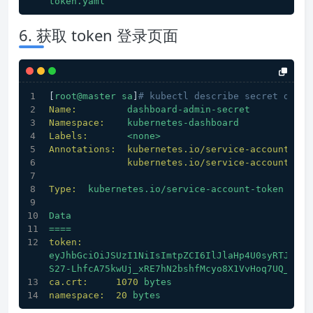
token.yaml
6. 获取 token 登录页面
[
root@master
sa
]
# kubectl describe secret dashb
Name:
dashboard-admin-secret
Namespace:
kubernetes-dashboard
Labels:
<none>
Annotations:  kubernetes.io/service-account.nam
kubernetes.io/service-account.uid
Type:
kubernetes.io/service-account-token
Data
====
token:
eyJhbGciOiJSUzI1NiIsImtpZCI6IlJlaHp4U0syRTJzSWY
S27-LhfcA75kwUj_xRE7hN2bshfMcyo8X1VvHoq7UQ_qk97
ca.crt:
1070 
bytes
namespace:
20
bytes