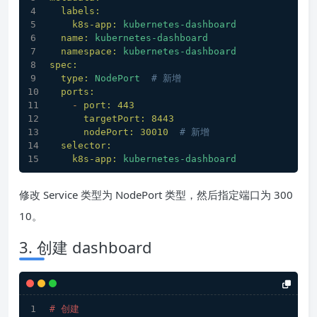
labels:
k8s-app:
kubernetes-dashboard
name:
kubernetes-dashboard
namespace:
kubernetes-dashboard
spec:
type:
NodePort
# 新增
ports:
-
port:
443
targetPort:
8443
nodePort:
30010
# 新增
selector:
k8s-app:
kubernetes-dashboard
修改 Service 类型为 NodePort 类型，然后指定端口为 300
10。
3. 创建 dashboard
# 创建