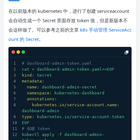
在以前版本的 kubernetes 中，进行了创建 serviceaccount
会自动生成一个 Secret 里面存放 token 值，但是新版本不
会这样做了。可以参考之前的文章
k8s 手动管理 ServiceAcc
ount 的 Secret
。
# dashboard-admin-token.yaml
cat
>
dashboard-admin-token.yaml<<EOF
kind:
Secret
metadata:
name:
dashboard-admin-secret
namespace:
kubernetes-dashboard
annotations:
kubernetes.io/service-account.name:
dashboard-admin
type:
kubernetes.io/service-account-token
EOF
# 创建 token
kubectl
apply
-f
dashboard-admin-