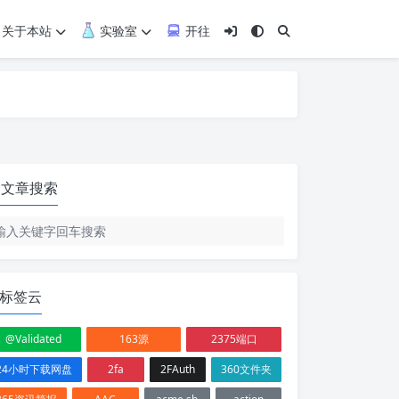
关于本站
实验室
开往
文章搜索
标签云
@Validated
163源
2375端口
24小时下载网盘
2fa
2FAuth
360文件夹