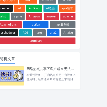
365资讯简报
AAC
acme.sh
action
adminer
AI
AirDrop
AI绘画
ajax请求
alist
alpine
Amazon
answer
apache
ApacheBench
apifox
api服务器
apscheduler
AQS
arg
aria2
AriaNg
armbian
随机文章
网络热点共享下客户端 A 无法访问目标设备 C 排查
在通过设备 B 开启热点给另一台设备 A
使用时，经常遇到 B 本身能正常访问网
络/设备 C，但 A 却打不开 的情况。 按
照以下步骤依次排查，基本能定位并以
上的问题。 1. 排查A网络 A 是否能 pin
g 通 B。如果 A 和 B 都不通那就别说 C
了 A 是否设置网关为 B 的 ip。A 发现 C
和自己不在同一个网段，会将数据包交