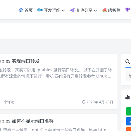
首页
开发运维
其他分享
瞎折腾
tables 实现端口转发
本地转发，其实可以用 iptables 进行端口转发。 以下在开启了转
所有流量的情况下进行，看机器有没有开启转发参考 Linux 开
的几种方式。 1. 情况一 情况一：接受请求的网卡和转发请求的网卡
设网络情况如下，201 机器上开放了 8080 端口的 web 服
问，但网络并不通(可以认为是添加了某条路由规则导致…
1
个评论
2023年 4月 23日
tables 如何不显示端口名称
es -L 查看一些信息，dpt 总是会显示一些端口名称，比如 http、s