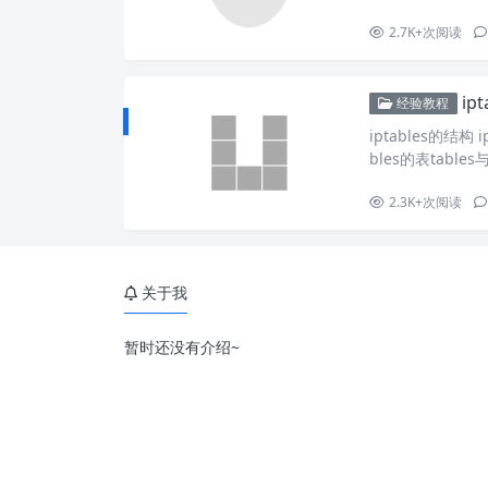
che 的日志文件
2.7K+
次阅读
ip
经验教程
iptables的结构 
bles的表tables与
1. Filter表 F
– 处理来自外部的
2.3K+
次阅读
关于我
暂时还没有介绍~