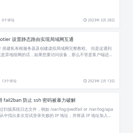
ysctl -w net.ipv4.ip_forward=1 …
0
个评论
2023年 3月 28日
erotier 设置静态路由实现局域网互通
tier 搭建私有根服务器及创建虚拟局域网完整教程。 但是这遇到
就是异地组网的话，如果想要访问设备，那么不管是客户端还是
装 zerotier 的客户端。 公司有多台机器，那么根据上面的
都需要安装客户端，而且还需要替换 planet 文件，非常的麻
由 用公司的一台虚拟机充当路由器，那么只需要配置公司内网
13
个评论
2023年 2月 13日
 fail2ban 防止 ssh 密码被暴力破解
通过扫描系统日志文件，例如 /var/log/pwdfail or /var/log/apa
log 并从中找出多次尝试登录失败的 IP 地址，并将该 IP 地址加入防
表中。它通过更新系统的防火墙规则，拒绝来自这些 IP 地址
2Ban 开箱即用，可以读取许多标准的日志文件，如 sshd 和 Apa