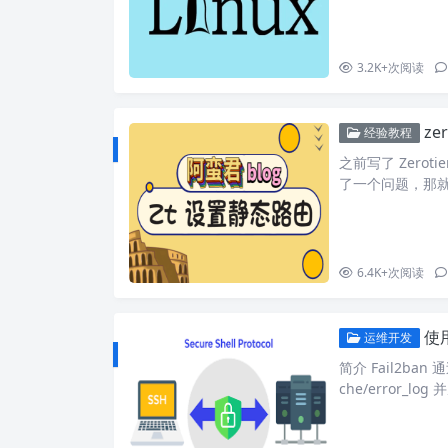
时开启 IPv4 转发： s
3.2K+
次阅读
z
经验教程
之前写了 Zero
了一个问题，那
服务端那么都需要安
教程不但每个机器
烦。 设置静态路
的 ip 静态路…
6.4K+
次阅读
使用
运维开发
简介 Fail2ban 
che/error_
火墙的拒绝访问列
的新连接。Fail