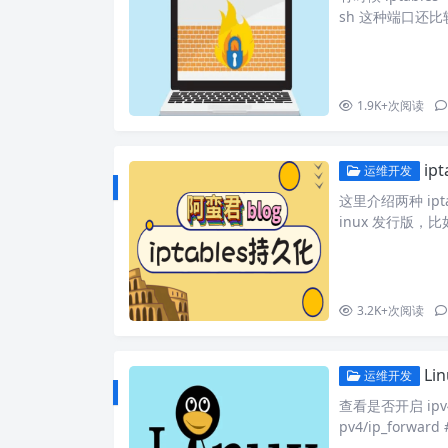
sh 这种端口还
多少，比如我在虚拟
如果需要知道还要查询 
了常用网络服务
1.9K+
次阅读
ipt
运维开发
这里介绍两种 iptab
inux 发行版，比如 
版，比如 centos 1
加载 iptables
3.2K+
次阅读
Li
运维开发
查看是否开启 ipv4
pv4/ip_forwar
可以开启 IPv